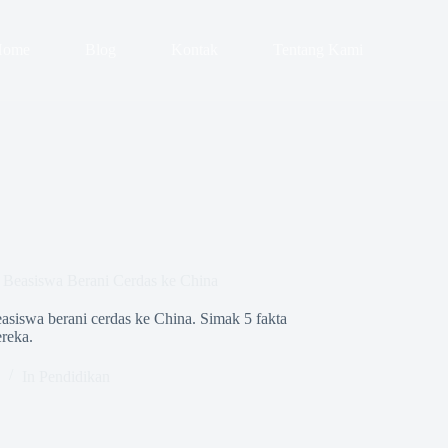
Home
Blog
Kontak
Tentang Kami
Beasiswa Berani Cerdas ke China
siswa berani cerdas ke China. Simak 5 fakta
ereka.
In
Pendidikan