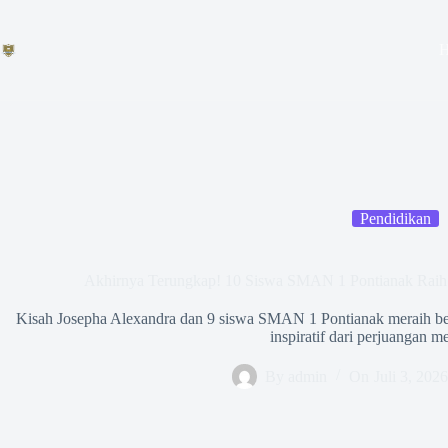
Skip
to
content
Pendidikan
Akhirnya Terungkap! 10 Siswa SMAN 1 Pontianak Raih 
Kisah Josepha Alexandra dan 9 siswa SMAN 1 Pontianak meraih bea
inspiratif dari perjuangan m
By
admin
On
Juli 3, 2026