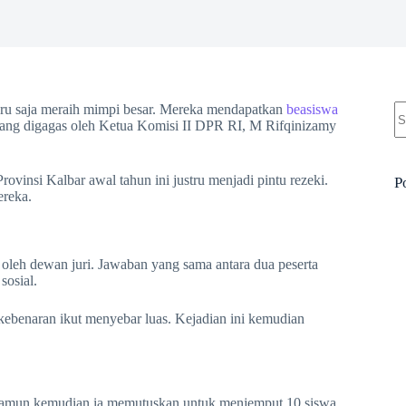
N
ru saja meraih mimpi besar. Mereka mendapatkan
beasiswa
re
yang digagas oleh Ketua Komisi II DPR RI, M Rifqinizamy
ovinsi Kalbar awal tahun ini justru menjadi pintu rezeki.
P
ereka.
l oleh dewan juri. Jawaban yang sama antara dua peserta
sosial.
benaran ikut menyebar luas. Kejadian ini kemudian
 namun kemudian ia memutuskan untuk menjemput 10 siswa