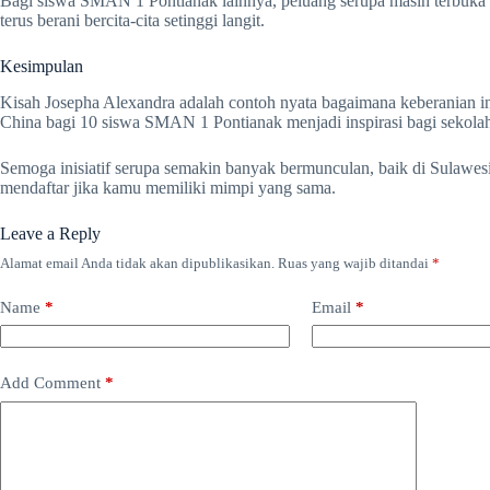
Bagi siswa SMAN 1 Pontianak lainnya, peluang serupa masih terbuka l
terus berani bercita-cita setinggi langit.
Kesimpulan
Kisah Josepha Alexandra adalah contoh nyata bagaimana keberanian in
China bagi 10 siswa SMAN 1 Pontianak menjadi inspirasi bagi sekolah-
Semoga inisiatif serupa semakin banyak bermunculan, baik di Sulawes
mendaftar jika kamu memiliki mimpi yang sama.
Leave a Reply
Alamat email Anda tidak akan dipublikasikan.
Ruas yang wajib ditandai
*
Name
*
Email
*
Add Comment
*