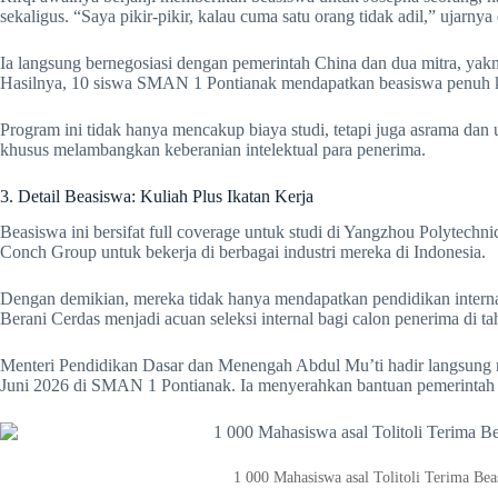
sekaligus. “Saya pikir-pikir, kalau cuma satu orang tidak adil,” ujarnya
Ia langsung bernegosiasi dengan pemerintah China dan dua mitra, yak
Hasilnya, 10 siswa SMAN 1 Pontianak mendapatkan beasiswa penuh k
Program ini tidak hanya mencakup biaya studi, tetapi juga asrama da
khusus melambangkan keberanian intelektual para penerima.
3. Detail Beasiswa: Kuliah Plus Ikatan Kerja
Beasiswa ini bersifat full coverage untuk studi di Yangzhou Polytechnic 
Conch Group untuk bekerja di berbagai industri mereka di Indonesia.
Dengan demikian, mereka tidak hanya mendapatkan pendidikan internas
Berani Cerdas menjadi acuan seleksi internal bagi calon penerima di 
Menteri Pendidikan Dasar dan Menengah Abdul Mu’ti hadir langsung
Juni 2026 di SMAN 1 Pontianak. Ia menyerahkan bantuan pemerintah s
1 000 Mahasiswa asal Tolitoli Terima Be