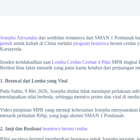
Josepha Alexandra
dan sembilan temannya dari SMAN 1 Pontianak ba
penuh
untuk kuliah di China melalui
program beasiswa
berani cerdas 
Karsayuda.
Insiden ketidakadilan saat
Lomba Cerdas Cermat 4 Pilar
MPR tingkat Pr
Berikut lima fakta menarik yang patut kamu ketahui dari perjuangan m
1. Berawal dari Lomba yang Viral
Pada Sabtu, 9 Mei 2026, Josepha dinilai tidak mendapat perlakuan adi
mendapatkan nilai berbeda, sehingga memicu protes dan viral di media 
Video pimpinan MPR yang memuji keberanian Josepha menyuarakan ke
menarik perhatian Rifqi, yang juga alumni SMAN 1 Pontianak.
2. Janji dan Realisasi
beasiswa berani cerdas
Rifqi awalnya berjanji memberikan beasiswa untuk Josepha seorang,