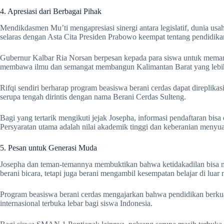
4. Apresiasi dari Berbagai Pihak
Mendikdasmen Mu’ti mengapresiasi sinergi antara legislatif, dunia usa
selaras dengan Asta Cita Presiden Prabowo keempat tentang pendidik
Gubernur Kalbar Ria Norsan berpesan kepada para siswa untuk memanf
membawa ilmu dan semangat membangun Kalimantan Barat yang lebih
Rifqi sendiri berharap program beasiswa berani cerdas dapat direplikasi
serupa tengah dirintis dengan nama Berani Cerdas Sulteng.
Bagi yang tertarik mengikuti jejak Josepha, informasi pendaftaran bisa 
Persyaratan utama adalah nilai akademik tinggi dan keberanian menyu
5. Pesan untuk Generasi Muda
Josepha dan teman-temannya membuktikan bahwa ketidakadilan bisa me
berani bicara, tetapi juga berani mengambil kesempatan belajar di luar 
Program beasiswa berani cerdas mengajarkan bahwa pendidikan berkual
internasional terbuka lebar bagi siswa Indonesia.