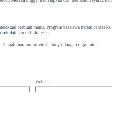
ebar. Mereka tinggal menyiapkan diri, memenuhi syarat, dan
telektual berbuah manis. Program beasiswa berani cerdas ke
sekolah lain di Indonesia.
i Tengah maupun provinsi lainnya. Jangan ragu untuk
Website