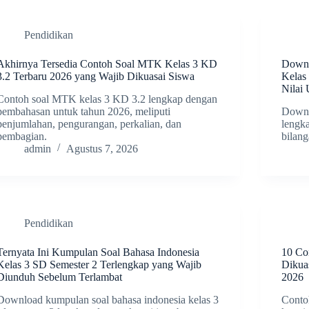
Pendidikan
Akhirnya Tersedia Contoh Soal MTK Kelas 3 KD
Downl
3.2 Terbaru 2026 yang Wajib Dikuasai Siswa
Kelas
Nilai
Contoh soal MTK kelas 3 KD 3.2 lengkap dengan
pembahasan untuk tahun 2026, meliputi
Downl
penjumlahan, pengurangan, perkalian, dan
lengka
pembagian.
bilan
admin
Agustus 7, 2026
Pendidikan
Ternyata Ini Kumpulan Soal Bahasa Indonesia
10 Co
Kelas 3 SD Semester 2 Terlengkap yang Wajib
Dikua
Diunduh Sebelum Terlambat
2026
Download kumpulan soal bahasa indonesia kelas 3
Conto