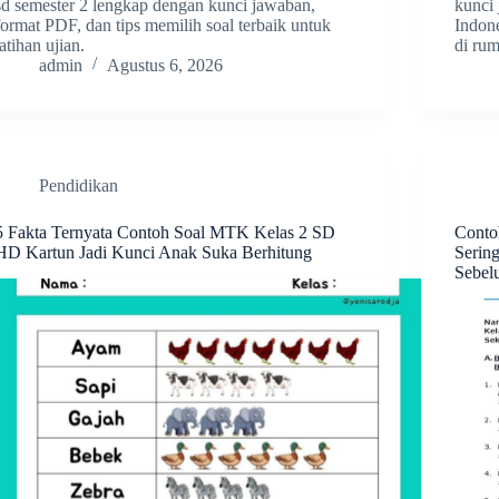
sd semester 2 lengkap dengan kunci jawaban,
kunci
format PDF, dan tips memilih soal terbaik untuk
Indon
latihan ujian.
di ru
admin
Agustus 6, 2026
Pendidikan
5 Fakta Ternyata Contoh Soal MTK Kelas 2 SD
Conto
HD Kartun Jadi Kunci Anak Suka Berhitung
Serin
Sebel