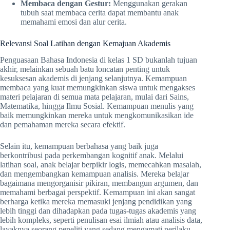
Membaca dengan Gestur:
Menggunakan gerakan
tubuh saat membaca cerita dapat membantu anak
memahami emosi dan alur cerita.
Relevansi Soal Latihan dengan Kemajuan Akademis
Penguasaan Bahasa Indonesia di kelas 1 SD bukanlah tujuan
akhir, melainkan sebuah batu loncatan penting untuk
kesuksesan akademis di jenjang selanjutnya. Kemampuan
membaca yang kuat memungkinkan siswa untuk mengakses
materi pelajaran di semua mata pelajaran, mulai dari Sains,
Matematika, hingga Ilmu Sosial. Kemampuan menulis yang
baik memungkinkan mereka untuk mengkomunikasikan ide
dan pemahaman mereka secara efektif.
Selain itu, kemampuan berbahasa yang baik juga
berkontribusi pada perkembangan kognitif anak. Melalui
latihan soal, anak belajar berpikir logis, memecahkan masalah,
dan mengembangkan kemampuan analisis. Mereka belajar
bagaimana mengorganisir pikiran, membangun argumen, dan
memahami berbagai perspektif. Kemampuan ini akan sangat
berharga ketika mereka memasuki jenjang pendidikan yang
lebih tinggi dan dihadapkan pada tugas-tugas akademis yang
lebih kompleks, seperti penulisan esai ilmiah atau analisis data,
layaknya seorang peneliti yang sedang mengamati perilaku