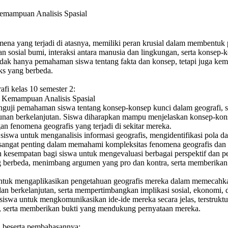
emampuan Analisis Spasial
mena yang terjadi di atasnya, memiliki peran krusial dalam membentuk
an sosial bumi, interaksi antara manusia dan lingkungan, serta konsep-k
 tidak hanya pemahaman siswa tentang fakta dan konsep, tetapi juga k
ks yang berbeda.
fi kelas 10 semester 2:
uji pemahaman siswa tentang konsep-konsep kunci dalam geografi, sepert
gunan berkelanjutan. Siswa diharapkan mampu menjelaskan konsep-kons
fenomena geografis yang terjadi di sekitar mereka.
siswa untuk menganalisis informasi geografis, mengidentifikasi pola d
i sangat penting dalam memahami kompleksitas fenomena geografis da
 kesempatan bagi siswa untuk mengevaluasi berbagai perspektif dan 
berbeda, menimbang argumen yang pro dan kontra, serta memberikan p
tuk mengaplikasikan pengetahuan geografis mereka dalam memecahkan
n berkelanjutan, serta mempertimbangkan implikasi sosial, ekonomi, da
siswa untuk mengkomunikasikan ide-ide mereka secara jelas, terstrukt
 serta memberikan bukti yang mendukung pernyataan mereka.
 2 beserta pembahasannya: