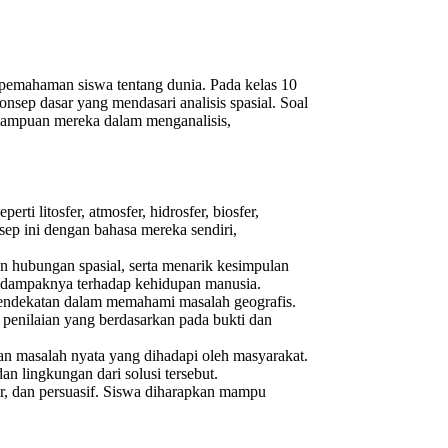
 pemahaman siswa tentang dunia. Pada kelas 10
onsep dasar yang mendasari analisis spasial. Soal
emampuan mereka dalam menganalisis,
i litosfer, atmosfer, hidrosfer, biosfer,
ep ini dengan bahasa mereka sendiri,
an hubungan spasial, serta menarik kesimpulan
n dampaknya terhadap kehidupan manusia.
pendekatan dalam memahami masalah geografis.
enilaian yang berdasarkan pada bukti dan
 masalah nyata yang dihadapi oleh masyarakat.
n lingkungan dari solusi tersebut.
ur, dan persuasif. Siswa diharapkan mampu