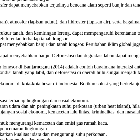
rosfer dapat menyebabkan terjadinya bencana alam seperti banjir dan tan
an), atmosfer (lapisan udara), dan hidrosfer (lapisan air), serta bagai
struktur tanah, dan kemiringan lereng, dapat mempengaruhi kerentanan t
bih rentan terhadap tanah longsor.
apat menyebabkan banjir dan tanah longsor. Perubahan iklim global jug
 dapat menyebabkan banjir. Deforestasi dan degradasi lahan dapat men
longsor di Banjarnegara (2014) adalah contoh bagaimana interaksi antar
isi tanah yang labil, dan deforestasi di daerah hulu sungai menjadi 
ekonomi di kota-kota besar di Indonesia. Berikan solusi yang berkelan
asi terhadap lingkungan dan sosial ekonomi.
 udara dan air, peningkatan suhu perkotaan (urban heat island), hila
angan sosial ekonomi, kemacetan lalu lintas, kriminalitas, dan masal
untuk mengurangi kemacetan dan emisi gas rumah kaca.
 pencemaran lingkungan.
atkan kualitas udara dan mengurangi suhu perkotaan.
at berpenghasilan rendah.