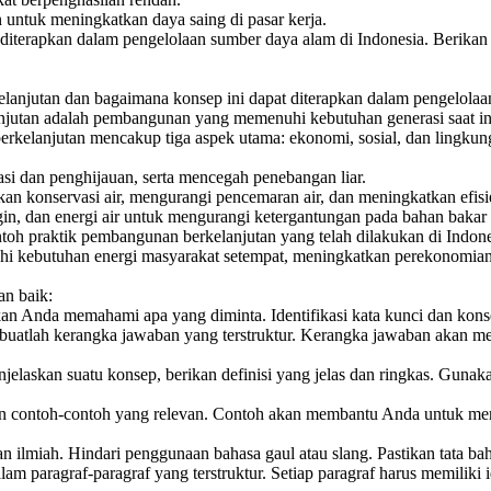
 untuk meningkatkan daya saing di pasar kerja.
iterapkan dalam pengelolaan sumber daya alam di Indonesia. Berikan
anjutan dan bagaimana konsep ini dapat diterapkan dalam pengelolaa
utan adalah pembangunan yang memenuhi kebutuhan generasi saat in
elanjutan mencakup tiga aspek utama: ekonomi, sosial, dan lingkun
si dan penghijauan, serta mencegah penebangan liar.
an konservasi air, mengurangi pencemaran air, dan meningkatkan efisi
in, dan energi air untuk mengurangi ketergantungan pada bahan bakar f
toh praktik pembangunan berkelanjutan yang telah dilakukan di Indone
i kebutuhan energi masyarakat setempat, meningkatkan perekonomia
an baik:
an Anda memahami apa yang diminta. Identifikasi kata kunci dan kons
buatlah kerangka jawaban yang terstruktur. Kerangka jawaban akan 
elaskan suatu konsep, berikan definisi yang jelas dan ringkas. Gunak
contoh-contoh yang relevan. Contoh akan membantu Anda untuk mem
ilmiah. Hindari penggunaan bahasa gaul atau slang. Pastikan tata ba
m paragraf-paragraf yang terstruktur. Setiap paragraf harus memiliki 