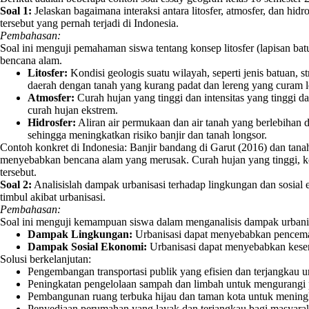
Soal 1:
Jelaskan bagaimana interaksi antara litosfer, atmosfer, dan hid
tersebut yang pernah terjadi di Indonesia.
Pembahasan:
Soal ini menguji pemahaman siswa tentang konsep litosfer (lapisan batu
bencana alam.
Litosfer:
Kondisi geologis suatu wilayah, seperti jenis batuan, 
daerah dengan tanah yang kurang padat dan lereng yang curam le
Atmosfer:
Curah hujan yang tinggi dan intensitas yang tinggi d
curah hujan ekstrem.
Hidrosfer:
Aliran air permukaan dan air tanah yang berlebihan
sehingga meningkatkan risiko banjir dan tanah longsor.
Contoh konkret di Indonesia: Banjir bandang di Garut (2016) dan tanah 
menyebabkan bencana alam yang merusak. Curah hujan yang tinggi, kond
tersebut.
Soal 2:
Analisislah dampak urbanisasi terhadap lingkungan dan sosial 
timbul akibat urbanisasi.
Pembahasan:
Soal ini menguji kemampuan siswa dalam menganalisis dampak urbanis
Dampak Lingkungan:
Urbanisasi dapat menyebabkan pencemaran
Dampak Sosial Ekonomi:
Urbanisasi dapat menyebabkan kesenj
Solusi berkelanjutan:
Pengembangan transportasi publik yang efisien dan terjangkau 
Peningkatan pengelolaan sampah dan limbah untuk mengurangi
Pembangunan ruang terbuka hijau dan taman kota untuk meningk
Penyediaan perumahan yang layak dan terjangkau bagi masyarak