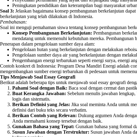
Peningkatan pendidikan dan keterampilan bagi masyarakat urban
Soal 3:
Jelaskan bagaimana konsep pembangunan berkelanjutan dapat d
berkelanjutan yang telah dilakukan di Indonesia.
Pembahasan:
Soal ini menguji pemahaman siswa tentang konsep pembangunan berkel
Konsep Pembangunan Berkelanjutan:
Pembangunan berkelanj
mendatang untuk memenuhi kebutuhan mereka. Pembangunan berk
Penerapan dalam pengelolaan sumber daya alam:
Pengelolaan hutan yang berkelanjutan dengan melakukan reboisa
Pengelolaan sumber daya air yang berkelanjutan dengan melakuk
Pengembangan energi terbarukan seperti energi surya, energi ang
Contoh konkret di Indonesia: Program Desa Mandiri Energi adalah con
mengembangkan sumber energi terbarukan di pedesaan untuk memenuh
Tips Menjawab Soal Essay Geografi
Berikut adalah beberapa tips untuk menjawab soal essay geografi deng
Pahami Soal dengan Baik:
Baca soal dengan cermat dan pastik
Buat Kerangka Jawaban:
Sebelum menulis jawaban lengkap, 
logis dan sistematis.
Berikan Definisi yang Jelas:
Jika soal meminta Anda untuk menj
definisi dari buku teks secara verbatim.
Berikan Contoh yang Relevan:
Dukung argumen Anda dengan 
Anda memahami konsep tersebut dengan baik.
Gunakan Bahasa yang Tepat:
Gunakan bahasa yang formal dan 
Susun Jawaban dengan Terstruktur:
Susun jawaban Anda dala