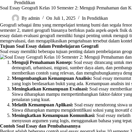
Pendidikan
Soal Essay Geografi Kelas 10 Semester 2: Menguji Pemahaman dan K
By
admin
On
Juli 1, 2025
In
Pendidikan
Geografi sebagai ilmu yang mempelajari tentang bumi dan segala feno
semester 2, materi geografi biasanya berfokus pada aspek-aspek fisik d
essay dalam evaluasi geografi memiliki fungsi penting untuk menguji
mengevaluasi, dan mengaplikasikan pengetahuan tersebut dalam konte
Tujuan Soal Essay dalam Pembelajaran Geografi
Soal essay memiliki beberapa tujuan penting dalam pembelajaran geogra
Menguji Pemahaman Konsep:
Soal essay dirancang untuk meng
demografi, urbanisasi, migrasi, sumber daya alam, dan pemban
memberikan contoh yang relevan, dan menghubungkannya dengan 
Mengembangkan Kemampuan Analisis:
Soal essay menuntut 
yang logis berdasarkan bukti yang ada. Kemampuan analisis in
Meningkatkan Kemampuan Evaluasi:
Soal essay memberikan
Siswa diharapkan mampu mempertimbangkan faktor-faktor yang 
penalaran yang kuat.
Melatih Kemampuan Aplikasi:
Soal essay mendorong siswa un
Siswa diharapkan mampu mengidentifikasi solusi yang inovatif da
Meningkatkan Kemampuan Komunikasi:
Soal essay melatih 
menyusun argumen yang logis, menggunakan bahasa yang tepat,
Contoh Soal Essay dan Pembahasannya
Berikut adalah beberapa contoh soal essay geografi kelas 10 semester