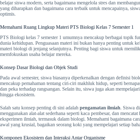
belajar siswa modern, serta bagaimana mengelola stres dan membangu
yang diharapkan dan bagaimana cara terbaik untuk mencapainya, siswa
optimis.
Memahami Ruang Lingkup Materi PTS Biologi Kelas 7 Semester 1
PTS Biologi kelas 7 semester 1 umumnya mencakup berbagai topik fu
dunia kehidupan. Penguasaan materi ini bukan hanya penting untuk kel
materi biologi di jenjang selanjutnya. Penting bagi siswa untuk memil
memfokuskan usaha belajar mereka.
Konsep Dasar Biologi dan Objek Studi
Pada awal semester, siswa biasanya diperkenalkan dengan definisi biol
mencakup pemahaman tentang ciri-ciri makhluk hidup, seperti bernapa
dan peka terhadap rangsangan. Selain itu, siswa juga akan mempelajari o
hingga ekosistem.
Salah satu konsep penting di sini adalah
pengamatan ilmiah
. Siswa d
menggunakan alat-alat sederhana seperti kaca pembesar, dan mencatat 
eksperimen ilmiah, termasuk dalam biologi. Memahami bagaimana cara
awal yang krusial, bagaikan seorang koki yang mempelajari setiap ba
Komponen Ekosistem dan Interaksi Antar Organisme