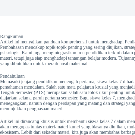
Rangkuman
Artikel ini menyajikan panduan komprehensif untuk menghadapi Penil
Pembahasan mencakup topik-topik penting yang sering diujikan, strategi 
psikologis. Kami juga mengintegrasikan tren pendidikan terkini dala
materi, tetapi juga siap menghadapi tantangan belajar modern. Tujuan
yang dibutuhkan untuk meraih hasil maksimal.
Pendahuluan
Memasuki jenjang pendidikan menengah pertama, siswa kelas 7 dihada
pemahaman mendalam. Salah satu mata pelajaran krusial yang menjadi 
Tengah Semester (PTS) merupakan salah satu tolok ukur penting untu
diajarkan selama paruh pertama semester. Bagi siswa kelas 7, mengha
menegangkan, namun dengan persiapan yang matang dan strategi yang t
menunjukkan penguasaan materi.
Artikel ini dirancang khusus untuk membantu siswa kelas 7 dalam me
akan mengupas tuntas materi-materi kunci yang biasanya diujikan, mul
ekosistem. Lebih dari sekadar materi, kita juga akan membahas berbaga