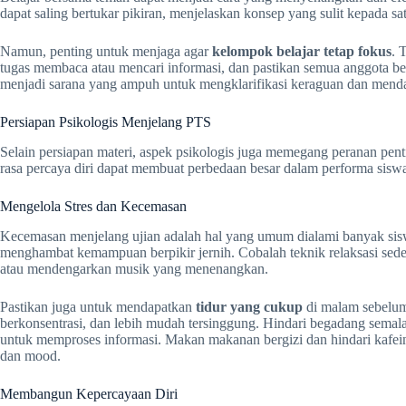
dapat saling bertukar pikiran, menjelaskan konsep yang sulit kepada s
Namun, penting untuk menjaga agar
kelompok belajar tetap fokus
. 
tugas membaca atau mencari informasi, dan pastikan semua anggota ber
menjadi sarana yang ampuh untuk mengklarifikasi keraguan dan menda
Persiapan Psikologis Menjelang PTS
Selain persiapan materi, aspek psikologis juga memegang peranan pe
rasa percaya diri dapat membuat perbedaan besar dalam performa sisw
Mengelola Stres dan Kecemasan
Kecemasan menjelang ujian adalah hal yang umum dialami banyak sisw
menghambat kemampuan berpikir jernih. Cobalah teknik relaksasi seder
atau mendengarkan musik yang menenangkan.
Pastikan juga untuk mendapatkan
tidur yang cukup
di malam sebelum 
berkonsentrasi, dan lebih mudah tersinggung. Hindari begadang semala
untuk memproses informasi. Makan makanan bergizi dan hindari kafein
dan mood.
Membangun Kepercayaan Diri