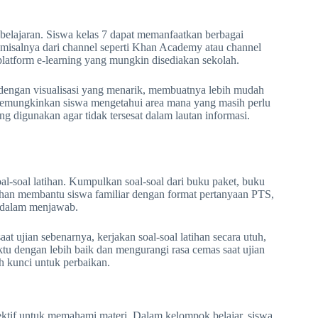
elajaran. Siswa kelas 7 dapat memanfaatkan berbagai
e (misalnya dari channel seperti Khan Academy atau channel
au platform e-learning yang mungkin disediakan sekolah.
 dengan visualisasi yang menarik, membuatnya lebih mudah
, memungkinkan siswa mengetahui area mana yang masih perlu
g digunakan agar tidak tersesat dalam lautan informasi.
-soal latihan. Kumpulkan soal-soal dari buku paket, buku
atihan membantu siswa familiar dengan format pertanyaan PTS,
n dalam menjawab.
aat ujian sebenarnya, kerjakan soal-soal latihan secara utuh,
u dengan lebih baik dan mengurangi rasa cemas saat ujian
h kunci untuk perbaikan.
ktif untuk memahami materi. Dalam kelompok belajar, siswa