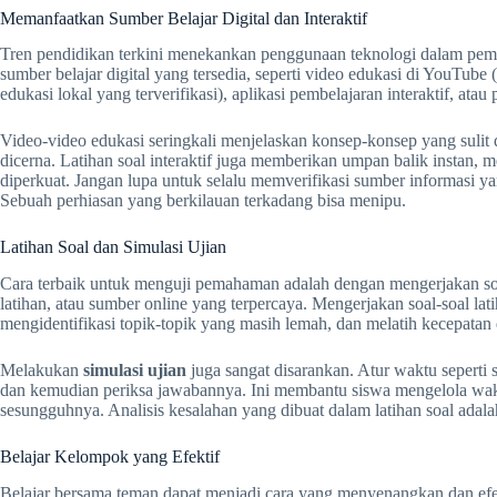
Memanfaatkan Sumber Belajar Digital dan Interaktif
Tren pendidikan terkini menekankan penggunaan teknologi dalam pemb
sumber belajar digital yang tersedia, seperti video edukasi di YouTub
edukasi lokal yang terverifikasi), aplikasi pembelajaran interaktif, at
Video-video edukasi seringkali menjelaskan konsep-konsep yang sulit
dicerna. Latihan soal interaktif juga memberikan umpan balik instan
diperkuat. Jangan lupa untuk selalu memverifikasi sumber informasi yan
Sebuah perhiasan yang berkilauan terkadang bisa menipu.
Latihan Soal dan Simulasi Ujian
Cara terbaik untuk menguji pemahaman adalah dengan mengerjakan soal
latihan, atau sumber online yang terpercaya. Mengerjakan soal-soal l
mengidentifikasi topik-topik yang masih lemah, dan melatih kecepata
Melakukan
simulasi ujian
juga sangat disarankan. Atur waktu seperti s
dan kemudian periksa jawabannya. Ini membantu siswa mengelola wakt
sesungguhnya. Analisis kesalahan yang dibuat dalam latihan soal adala
Belajar Kelompok yang Efektif
Belajar bersama teman dapat menjadi cara yang menyenangkan dan efe