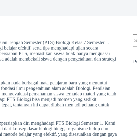
N
re
aian Tengah Semester (PTS) Biologi Kelas 7 Semester 1.
belajar efektif, serta tips menghadapi ujian secara
m persiapan PTS, memastikan siswa tidak hanya menguasai
nya adalah membekali siswa dengan pengetahuan dan strategi
P
pkan pada berbagai mata pelajaran baru yang menuntut
fondasi ilmu pengetahuan alam adalah Biologi. Penilaian
k mengevaluasi pemahaman siswa terhadap materi yang telah
dapi PTS Biologi bisa menjadi momen yang sedikit
epat, tantangan ini dapat diubah menjadi peluang untuk
mpersiapkan diri menghadapi PTS Biologi Semester 1. Kami
ai dari konsep dasar biologi hingga organisme hidup dan
i metode belajar yang efektif, yang disesuaikan dengan gaya