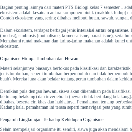
Bagian penting lainnya dari materi PTS Biologi kelas 7 semester 1 a
ekosistem adalah kesatuan antara komponen biotik (makhluk hidup) dan 
Contoh ekosistem yang sering dibahas meliputi hutan, sawah, sungai, d
Dalam ekosistem, terdapat berbagai jenis
interaksi antar organisme
.
(predasi), simbiosis (mutualisme, komensalisme, parasitisme), serta h
Memahami rantai makanan dan jaring-jaring makanan adalah kunci unt
ekosistem.
Organisme Hidup: Tumbuhan dan Hewan
Materi selanjutnya biasanya berfokus pada klasifikasi dan karakteristik
jenis tumbuhan, seperti tumbuhan berpembuluh dan tidak berpembuluh,
buah). Mereka juga akan belajar tentang peran tumbuhan dalam kehidu
Demikian pula dengan
hewan
, siswa akan dikenalkan pada klasifikasi
bertulang belakang) dan invertebrata (hewan tidak bertulang belakang
dibahas, beserta ciri khas dan habitatnya. Pemahaman tentang perbeda
Kadang kala, pemahaman ini terasa seperti menavigasi peta yang rumit, 
Pengaruh Lingkungan Terhadap Kehidupan Organisme
Selain mempelajari organisme itu sendiri, siswa juga akan mendalami