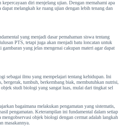
n kepercayaan diri menjelang ujian. Dengan memahami apa
 dapat melangkah ke ruang ujian dengan lebih tenang dan
ndamental yang menjadi dasar pemahaman siswa tentang
ulusan PTS, tetapi juga akan menjadi batu loncatan untuk
iki gambaran yang jelas mengenai cakupan materi agar dapat
ogi sebagai ilmu yang mempelajari tentang kehidupan. Ini
s, bergerak, tumbuh, berkembang biak, membutuhkan nutrisi,
bjek studi biologi yang sangat luas, mulai dari tingkat sel
iajarkan bagaimana melakukan pengamatan yang sistematis,
hasil pengamatan. Keterampilan ini fundamental dalam setiap
 mengobservasi objek biologi dengan cermat adalah langkah
han masakannya.