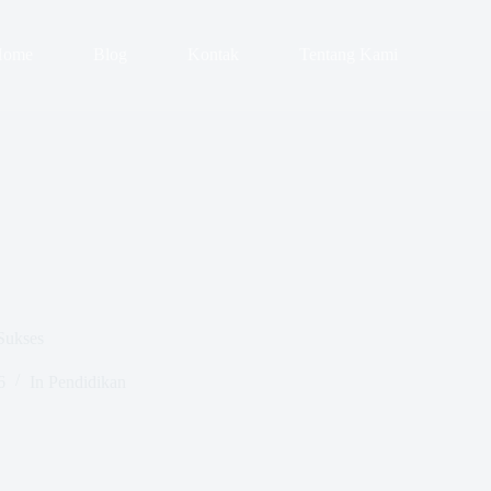
Home
Blog
Kontak
Tentang Kami
Sukses
6
In
Pendidikan