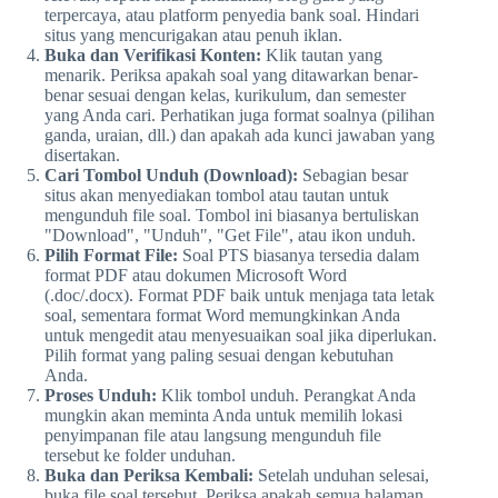
terpercaya, atau platform penyedia bank soal. Hindari
situs yang mencurigakan atau penuh iklan.
Buka dan Verifikasi Konten:
Klik tautan yang
menarik. Periksa apakah soal yang ditawarkan benar-
benar sesuai dengan kelas, kurikulum, dan semester
yang Anda cari. Perhatikan juga format soalnya (pilihan
ganda, uraian, dll.) dan apakah ada kunci jawaban yang
disertakan.
Cari Tombol Unduh (Download):
Sebagian besar
situs akan menyediakan tombol atau tautan untuk
mengunduh file soal. Tombol ini biasanya bertuliskan
"Download", "Unduh", "Get File", atau ikon unduh.
Pilih Format File:
Soal PTS biasanya tersedia dalam
format PDF atau dokumen Microsoft Word
(.doc/.docx). Format PDF baik untuk menjaga tata letak
soal, sementara format Word memungkinkan Anda
untuk mengedit atau menyesuaikan soal jika diperlukan.
Pilih format yang paling sesuai dengan kebutuhan
Anda.
Proses Unduh:
Klik tombol unduh. Perangkat Anda
mungkin akan meminta Anda untuk memilih lokasi
penyimpanan file atau langsung mengunduh file
tersebut ke folder unduhan.
Buka dan Periksa Kembali:
Setelah unduhan selesai,
buka file soal tersebut. Periksa apakah semua halaman