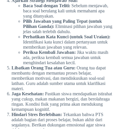
Ajarkan Strategi Menjawab Soal:
Baca Soal dengan Teliti:
Sebelum menjawab,
baca soal berulang kali untuk memahami apa
yang ditanyakan.
Pilih Jawaban yang Paling Tepat (untuk
Pilihan Ganda):
Eliminasi pilihan jawaban yang
jelas salah terlebih dahulu.
Perhatikan Kata Kunci (untuk Soal Uraian):
Identifikasi kata kunci dalam pertanyaan untuk
memberikan jawaban yang relevan.
Periksa Kembali Jawaban:
Jika waktu masih
ada, periksa kembali semua jawaban untuk
menghindari kesalahan kecil.
Libatkan Orang Tua atau Guru:
Orang tua dapat
membantu dengan memantau proses belajar,
memberikan motivasi, dan mendiskusikan soal-soal
latihan. Guru adalah sumber utama untuk klarifikasi
materi.
Jaga Kesehatan:
Pastikan siswa mendapatkan istirahat
yang cukup, makan makanan bergizi, dan berolahraga
ringan. Kondisi fisik yang prima akan mendukung
kemampuan kognitif.
Hindari Stres Berlebihan:
Tekankan bahwa PTS
adalah bagian dari proses belajar, bukan akhir dari
segalanya. Berikan dukungan emosional agar siswa