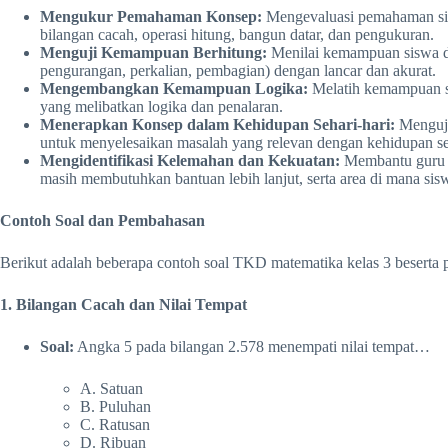
Mengukur Pemahaman Konsep:
Mengevaluasi pemahaman sis
bilangan cacah, operasi hitung, bangun datar, dan pengukuran.
Menguji Kemampuan Berhitung:
Menilai kemampuan siswa da
pengurangan, perkalian, pembagian) dengan lancar dan akurat.
Mengembangkan Kemampuan Logika:
Melatih kemampuan s
yang melibatkan logika dan penalaran.
Menerapkan Konsep dalam Kehidupan Sehari-hari:
Menguji
untuk menyelesaikan masalah yang relevan dengan kehidupan seh
Mengidentifikasi Kelemahan dan Kekuatan:
Membantu guru da
masih membutuhkan bantuan lebih lanjut, serta area di mana si
Contoh Soal dan Pembahasan
Berikut adalah beberapa contoh soal TKD matematika kelas 3 besert
1. Bilangan Cacah dan Nilai Tempat
Soal:
Angka 5 pada bilangan 2.578 menempati nilai tempat…
A. Satuan
B. Puluhan
C. Ratusan
D. Ribuan