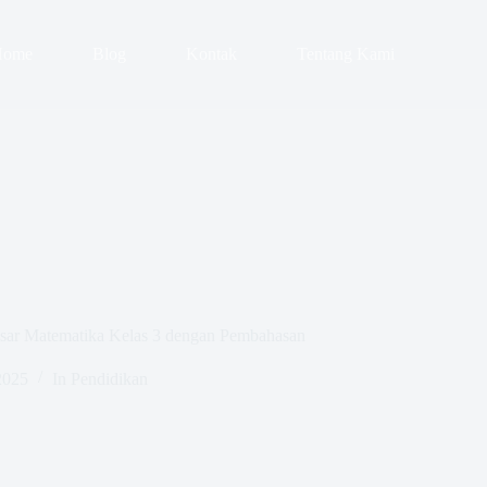
Home
Blog
Kontak
Tentang Kami
ar Matematika Kelas 3 dengan Pembahasan
2025
In
Pendidikan