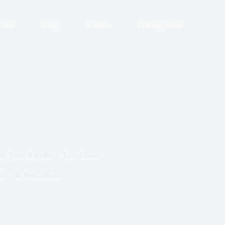
Home
Blog
Kontak
Tentang Kami
n Tema 6 Kelas 4 "Cita-Citaku"
26
In
Pendidikan