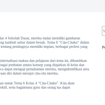
N
re
elas 4 Sekolah Dasar, mereka mulai memiliki gambaran
 yang tumbuh subur dalam benak. Tema 6 "Cita-Citaku" dalam
tentang pentingnya memiliki impian, berbagai profesi yang
P
ternalisasi makna dan pelajaran dari tema ini, dibutuhkan
sebagai jembatan antara konsep yang diajarkan di kelas dan
wa dapat menguji pemahaman mereka, mengidentifikasi area
an diri dalam merajut cita-cita mereka.
han untuk Tema 6 Kelas 4 "Cita-Citaku". Kita akan
ektif, serta bagaimana guru dan orang tua dapat