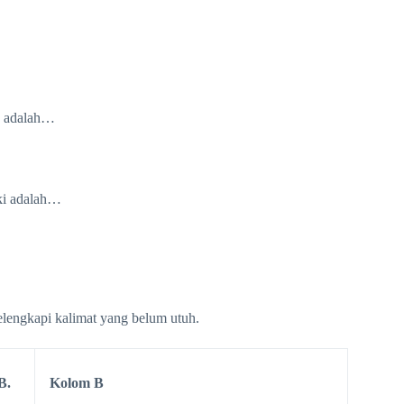
an adalah…
iki adalah…
elengkapi kalimat yang belum utuh.
B.
Kolom B