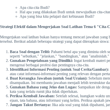
Apa cita-cita Budi?
Hal apa yang dilakukan Budi untuk mewujudkan cita-cita
Apa yang bisa kita pelajari dari kebiasaan Budi?
Strategi Efektif dalam Mengerjakan Soal Latihan Tema 6 "Cita-
Mengerjakan soal latihan bukan hanya tentang mencari jawaban yang be
tersebut. Berikut adalah beberapa strategi yang dapat diterapkan siswa:
Baca Soal dengan Teliti:
Pahami betul apa yang diminta oleh se
seperti "sebutkan," "jelaskan," "bandingkan," atau "analisislah."
Gunakan Pengetahuan yang Dimiliki:
Ingat kembali materi pel
mengenai berbagai profesi dan pentingnya cita-cita.
Identifikasi Informasi Penting (untuk Soal Cerita/Gambar):
atau catat informasi-informasi penting yang relevan dengan pert
Buat Kerangka Jawaban (untuk Soal Uraian):
Sebelum menul
disampaikan. Ini membantu jawaban menjadi lebih terstruktur da
Gunakan Bahasa yang Jelas dan Lugas:
Sampaikan ide denga
kata yang terlalu rumit jika tidak diperlukan.
Periksa Kembali Jawaban:
Setelah selesai, luangkan waktu u
ejaan, tata bahasa, atau informasi yang keliru. Periksa apakah 
Jangan Takut Bertanya:
Jika ada soal yang tidak dipahami, ja