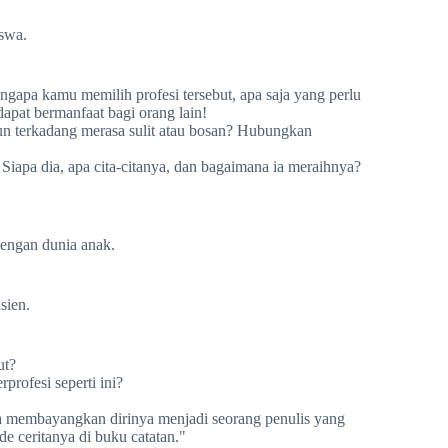
iswa.
engapa kamu memilih profesi tersebut, apa saja yang perlu
dapat bermanfaat bagi orang lain!
un terkadang merasa sulit atau bosan? Hubungkan
Siapa dia, apa cita-citanya, dan bagaimana ia meraihnya?
dengan dunia anak.
sien.
ut?
profesi seperti ini?
ia membayangkan dirinya menjadi seorang penulis yang
e ceritanya di buku catatan."