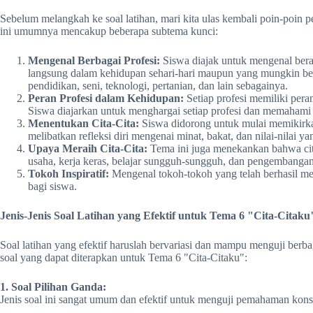
Sebelum melangkah ke soal latihan, mari kita ulas kembali poin-poin
ini umumnya mencakup beberapa subtema kunci:
Mengenal Berbagai Profesi:
Siswa diajak untuk mengenal berag
langsung dalam kehidupan sehari-hari maupun yang mungkin belu
pendidikan, seni, teknologi, pertanian, dan lain sebagainya.
Peran Profesi dalam Kehidupan:
Setiap profesi memiliki pe
Siswa diajarkan untuk menghargai setiap profesi dan memahami 
Menentukan Cita-Cita:
Siswa didorong untuk mulai memikirkan
melibatkan refleksi diri mengenai minat, bakat, dan nilai-nilai 
Upaya Meraih Cita-Cita:
Tema ini juga menekankan bahwa cita
usaha, kerja keras, belajar sungguh-sungguh, dan pengembangan 
Tokoh Inspiratif:
Mengenal tokoh-tokoh yang telah berhasil mer
bagi siswa.
Jenis-Jenis Soal Latihan yang Efektif untuk Tema 6 "Cita-Citaku
Soal latihan yang efektif haruslah bervariasi dan mampu menguji berb
soal yang dapat diterapkan untuk Tema 6 "Cita-Citaku":
1. Soal Pilihan Ganda:
Jenis soal ini sangat umum dan efektif untuk menguji pemahaman kons