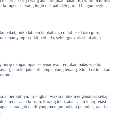
 materi apa saja yang akan diujikan dalam PAS. Ini biasanya
ar kompetensi yang ingin dicapai oleh guru. Dengan begitu,
ku paket, buku latihan tambahan, contoh soal dari guru,
ekanan yang sedikit berbeda, sehingga variasi ini akan
g mirip dengan ujian sebenarnya. Tentukan batas waktu,
wal), dan kerjakan di tempat yang tenang. Simulasi ini akan
entrasi.
e soal berikutnya. Luangkan waktu untuk menganalisis setiap
arena salah konsep, kurang teliti, atau salah interpretasi
Bagai seorang detektif yang mengumpulkan petunjuk, analisis
.