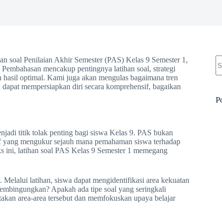
N
n soal Penilaian Akhir Semester (PAS) Kelas 9 Semester 1,
re
Pembahasan mencakup pentingnya latihan soal, strategi
aih hasil optimal. Kami juga akan mengulas bagaimana tren
 dapat mempersiapkan diri secara komprehensif, bagaikan
P
adi titik tolak penting bagi siswa Kelas 9. PAS bukan
sif yang mengukur sejauh mana pemahaman siswa terhadap
eks ini, latihan soal PAS Kelas 9 Semester 1 memegang
. Melalui latihan, siswa dapat mengidentifikasi area kekuatan
membingungkan? Apakah ada tipe soal yang seringkali
akan area-area tersebut dan memfokuskan upaya belajar