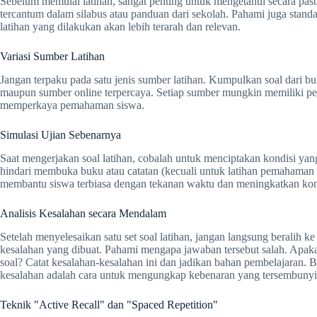
Sebelum memulai latihan, sangat penting untuk mengetahui secara pasti
tercantum dalam silabus atau panduan dari sekolah. Pahami juga stand
latihan yang dilakukan akan lebih terarah dan relevan.
Variasi Sumber Latihan
Jangan terpaku pada satu jenis sumber latihan. Kumpulkan soal dari bu
maupun sumber online terpercaya. Setiap sumber mungkin memiliki pen
memperkaya pemahaman siswa.
Simulasi Ujian Sebenarnya
Saat mengerjakan soal latihan, cobalah untuk menciptakan kondisi yan
hindari membuka buku atau catatan (kecuali untuk latihan pemahaman a
membantu siswa terbiasa dengan tekanan waktu dan meningkatkan kons
Analisis Kesalahan secara Mendalam
Setelah menyelesaikan satu set soal latihan, jangan langsung beralih k
kesalahan yang dibuat. Pahami mengapa jawaban tersebut salah. Apakah k
soal? Catat kesalahan-kesalahan ini dan jadikan bahan pembelajaran. 
kesalahan adalah cara untuk mengungkap kebenaran yang tersembunyi
Teknik "Active Recall" dan "Spaced Repetition"