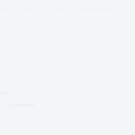
Home
Blog
Kontak
Tentang Kami
ester 1
6
In
Pendidikan