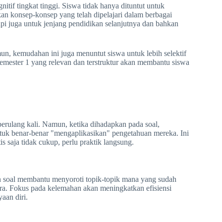
tif tingkat tinggi. Siswa tidak hanya dituntut untuk
kan konsep-konsep yang telah dipelajari dalam berbagai
api juga untuk jenjang pendidikan selanjutnya dan bahkan
amun, kemudahan ini juga menuntut siswa untuk lebih selektif
Semester 1 yang relevan dan terstruktur akan membantu siswa
erulang kali. Namun, ketika dihadapkan pada soal,
tuk benar-benar "mengaplikasikan" pengetahuan mereka. Ini
 saja tidak cukup, perlu praktik langsung.
an soal membantu menyoroti topik-topik mana yang sudah
ra. Fokus pada kelemahan akan meningkatkan efisiensi
aan diri.