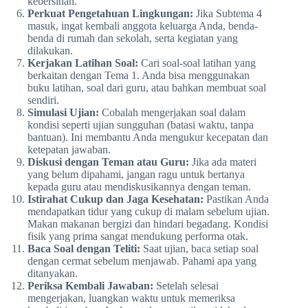
kebersihan.
Perkuat Pengetahuan Lingkungan:
Jika Subtema 4
masuk, ingat kembali anggota keluarga Anda, benda-
benda di rumah dan sekolah, serta kegiatan yang
dilakukan.
Kerjakan Latihan Soal:
Cari soal-soal latihan yang
berkaitan dengan Tema 1. Anda bisa menggunakan
buku latihan, soal dari guru, atau bahkan membuat soal
sendiri.
Simulasi Ujian:
Cobalah mengerjakan soal dalam
kondisi seperti ujian sungguhan (batasi waktu, tanpa
bantuan). Ini membantu Anda mengukur kecepatan dan
ketepatan jawaban.
Diskusi dengan Teman atau Guru:
Jika ada materi
yang belum dipahami, jangan ragu untuk bertanya
kepada guru atau mendiskusikannya dengan teman.
Istirahat Cukup dan Jaga Kesehatan:
Pastikan Anda
mendapatkan tidur yang cukup di malam sebelum ujian.
Makan makanan bergizi dan hindari begadang. Kondisi
fisik yang prima sangat mendukung performa otak.
Baca Soal dengan Teliti:
Saat ujian, baca setiap soal
dengan cermat sebelum menjawab. Pahami apa yang
ditanyakan.
Periksa Kembali Jawaban:
Setelah selesai
mengerjakan, luangkan waktu untuk memeriksa