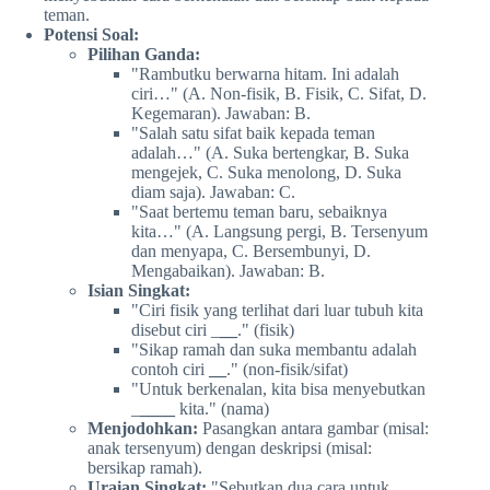
teman.
Potensi Soal:
Pilihan Ganda:
"Rambutku berwarna hitam. Ini adalah
ciri…" (A. Non-fisik, B. Fisik, C. Sifat, D.
Kegemaran). Jawaban: B.
"Salah satu sifat baik kepada teman
adalah…" (A. Suka bertengkar, B. Suka
mengejek, C. Suka menolong, D. Suka
diam saja). Jawaban: C.
"Saat bertemu teman baru, sebaiknya
kita…" (A. Langsung pergi, B. Tersenyum
dan menyapa, C. Bersembunyi, D.
Mengabaikan). Jawaban: B.
Isian Singkat:
"Ciri fisik yang terlihat dari luar tubuh kita
disebut ciri _
__
." (fisik)
"Sikap ramah dan suka membantu adalah
contoh ciri
__
." (non-fisik/sifat)
"Untuk berkenalan, kita bisa menyebutkan
_
____
kita." (nama)
Menjodohkan:
Pasangkan antara gambar (misal:
anak tersenyum) dengan deskripsi (misal:
bersikap ramah).
Uraian Singkat:
"Sebutkan dua cara untuk