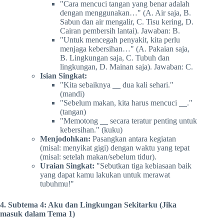
"Cara mencuci tangan yang benar adalah
dengan menggunakan…" (A. Air saja, B.
Sabun dan air mengalir, C. Tisu kering, D.
Cairan pembersih lantai). Jawaban: B.
"Untuk mencegah penyakit, kita perlu
menjaga kebersihan…" (A. Pakaian saja,
B. Lingkungan saja, C. Tubuh dan
lingkungan, D. Mainan saja). Jawaban: C.
Isian Singkat:
"Kita sebaiknya
__
dua kali sehari."
(mandi)
"Sebelum makan, kita harus mencuci
__
."
(tangan)
"Memotong
__
secara teratur penting untuk
kebersihan." (kuku)
Menjodohkan:
Pasangkan antara kegiatan
(misal: menyikat gigi) dengan waktu yang tepat
(misal: setelah makan/sebelum tidur).
Uraian Singkat:
"Sebutkan tiga kebiasaan baik
yang dapat kamu lakukan untuk merawat
tubuhmu!"
4. Subtema 4: Aku dan Lingkungan Sekitarku (Jika
masuk dalam Tema 1)