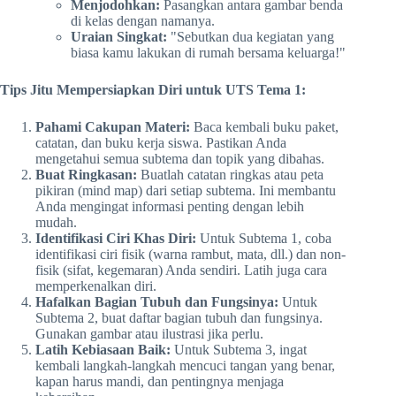
Menjodohkan:
Pasangkan antara gambar benda
di kelas dengan namanya.
Uraian Singkat:
"Sebutkan dua kegiatan yang
biasa kamu lakukan di rumah bersama keluarga!"
Tips Jitu Mempersiapkan Diri untuk UTS Tema 1:
Pahami Cakupan Materi:
Baca kembali buku paket,
catatan, dan buku kerja siswa. Pastikan Anda
mengetahui semua subtema dan topik yang dibahas.
Buat Ringkasan:
Buatlah catatan ringkas atau peta
pikiran (mind map) dari setiap subtema. Ini membantu
Anda mengingat informasi penting dengan lebih
mudah.
Identifikasi Ciri Khas Diri:
Untuk Subtema 1, coba
identifikasi ciri fisik (warna rambut, mata, dll.) dan non-
fisik (sifat, kegemaran) Anda sendiri. Latih juga cara
memperkenalkan diri.
Hafalkan Bagian Tubuh dan Fungsinya:
Untuk
Subtema 2, buat daftar bagian tubuh dan fungsinya.
Gunakan gambar atau ilustrasi jika perlu.
Latih Kebiasaan Baik:
Untuk Subtema 3, ingat
kembali langkah-langkah mencuci tangan yang benar,
kapan harus mandi, dan pentingnya menjaga