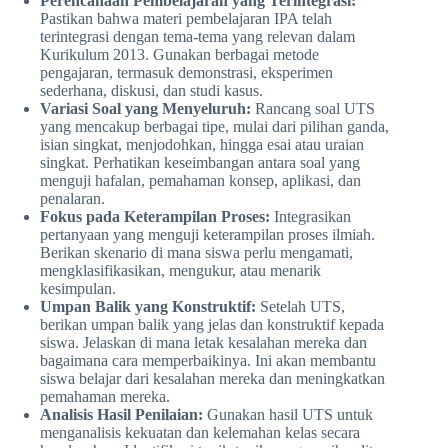
Perencanaan Pembelajaran yang Terintegrasi:
Pastikan bahwa materi pembelajaran IPA telah
terintegrasi dengan tema-tema yang relevan dalam
Kurikulum 2013. Gunakan berbagai metode
pengajaran, termasuk demonstrasi, eksperimen
sederhana, diskusi, dan studi kasus.
Variasi Soal yang Menyeluruh:
Rancang soal UTS
yang mencakup berbagai tipe, mulai dari pilihan ganda,
isian singkat, menjodohkan, hingga esai atau uraian
singkat. Perhatikan keseimbangan antara soal yang
menguji hafalan, pemahaman konsep, aplikasi, dan
penalaran.
Fokus pada Keterampilan Proses:
Integrasikan
pertanyaan yang menguji keterampilan proses ilmiah.
Berikan skenario di mana siswa perlu mengamati,
mengklasifikasikan, mengukur, atau menarik
kesimpulan.
Umpan Balik yang Konstruktif:
Setelah UTS,
berikan umpan balik yang jelas dan konstruktif kepada
siswa. Jelaskan di mana letak kesalahan mereka dan
bagaimana cara memperbaikinya. Ini akan membantu
siswa belajar dari kesalahan mereka dan meningkatkan
pemahaman mereka.
Analisis Hasil Penilaian:
Gunakan hasil UTS untuk
menganalisis kekuatan dan kelemahan kelas secara