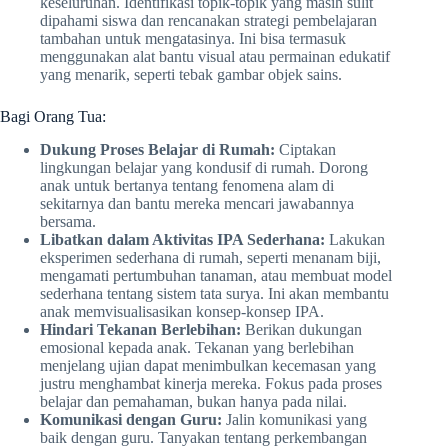
keseluruhan. Identifikasi topik-topik yang masih sulit
dipahami siswa dan rencanakan strategi pembelajaran
tambahan untuk mengatasinya. Ini bisa termasuk
menggunakan alat bantu visual atau permainan edukatif
yang menarik, seperti tebak gambar objek sains.
Bagi Orang Tua:
Dukung Proses Belajar di Rumah:
Ciptakan
lingkungan belajar yang kondusif di rumah. Dorong
anak untuk bertanya tentang fenomena alam di
sekitarnya dan bantu mereka mencari jawabannya
bersama.
Libatkan dalam Aktivitas IPA Sederhana:
Lakukan
eksperimen sederhana di rumah, seperti menanam biji,
mengamati pertumbuhan tanaman, atau membuat model
sederhana tentang sistem tata surya. Ini akan membantu
anak memvisualisasikan konsep-konsep IPA.
Hindari Tekanan Berlebihan:
Berikan dukungan
emosional kepada anak. Tekanan yang berlebihan
menjelang ujian dapat menimbulkan kecemasan yang
justru menghambat kinerja mereka. Fokus pada proses
belajar dan pemahaman, bukan hanya pada nilai.
Komunikasi dengan Guru:
Jalin komunikasi yang
baik dengan guru. Tanyakan tentang perkembangan