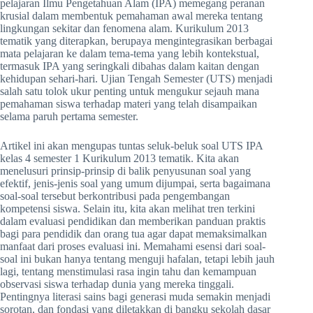
pelajaran Ilmu Pengetahuan Alam (IPA) memegang peranan
krusial dalam membentuk pemahaman awal mereka tentang
lingkungan sekitar dan fenomena alam. Kurikulum 2013
tematik yang diterapkan, berupaya mengintegrasikan berbagai
mata pelajaran ke dalam tema-tema yang lebih kontekstual,
termasuk IPA yang seringkali dibahas dalam kaitan dengan
kehidupan sehari-hari. Ujian Tengah Semester (UTS) menjadi
salah satu tolok ukur penting untuk mengukur sejauh mana
pemahaman siswa terhadap materi yang telah disampaikan
selama paruh pertama semester.
Artikel ini akan mengupas tuntas seluk-beluk soal UTS IPA
kelas 4 semester 1 Kurikulum 2013 tematik. Kita akan
menelusuri prinsip-prinsip di balik penyusunan soal yang
efektif, jenis-jenis soal yang umum dijumpai, serta bagaimana
soal-soal tersebut berkontribusi pada pengembangan
kompetensi siswa. Selain itu, kita akan melihat tren terkini
dalam evaluasi pendidikan dan memberikan panduan praktis
bagi para pendidik dan orang tua agar dapat memaksimalkan
manfaat dari proses evaluasi ini. Memahami esensi dari soal-
soal ini bukan hanya tentang menguji hafalan, tetapi lebih jauh
lagi, tentang menstimulasi rasa ingin tahu dan kemampuan
observasi siswa terhadap dunia yang mereka tinggali.
Pentingnya literasi sains bagi generasi muda semakin menjadi
sorotan, dan fondasi yang diletakkan di bangku sekolah dasar