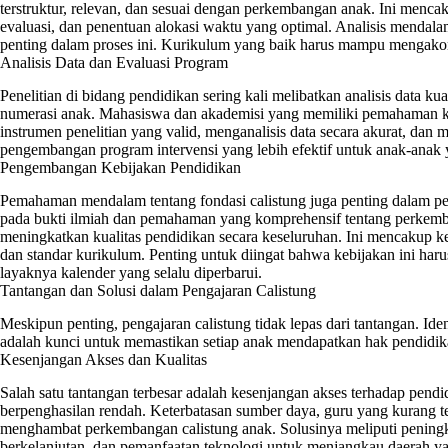
terstruktur, relevan, dan sesuai dengan perkembangan anak. Ini men
evaluasi, dan penentuan alokasi waktu yang optimal. Analisis mendalam 
penting dalam proses ini. Kurikulum yang baik harus mampu mengako
Analisis Data dan Evaluasi Program
Penelitian di bidang pendidikan sering kali melibatkan analisis data kuan
numerasi anak. Mahasiswa dan akademisi yang memiliki pemahaman k
instrumen penelitian yang valid, menganalisis data secara akurat, dan 
pengembangan program intervensi yang lebih efektif untuk anak-anak y
Pengembangan Kebijakan Pendidikan
Pemahaman mendalam tentang fondasi calistung juga penting dalam p
pada bukti ilmiah dan pemahaman yang komprehensif tentang perkemb
meningkatkan kualitas pendidikan secara keseluruhan. Ini mencakup k
dan standar kurikulum. Penting untuk diingat bahwa kebijakan ini ha
layaknya kalender yang selalu diperbarui.
Tantangan dan Solusi dalam Pengajaran Calistung
Meskipun penting, pengajaran calistung tidak lepas dari tantangan. Iden
adalah kunci untuk memastikan setiap anak mendapatkan hak pendidik
Kesenjangan Akses dan Kualitas
Salah satu tantangan terbesar adalah kesenjangan akses terhadap pendid
berpenghasilan rendah. Keterbatasan sumber daya, guru yang kurang te
menghambat perkembangan calistung anak. Solusinya meliputi peningka
berkelanjutan, dan pemanfaatan teknologi untuk menjangkau daerah yan