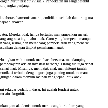
ngan huruf tersebut (visual). Pendekatan ini sangat efektif
ri jangka panjang.
olaborasi harmonis antara pendidik di sekolah dan orang tua
dapat diabaikan.
ivator. Mereka tidak hanya bertugas menyampaikan materi,
merangsang rasa ingin tahu anak. Guru yang kompeten mampu
an yang sesuai, dan merancang pembelajaran yang menarik
disesuaikan dengan tingkat pemahaman anak.
. Meluangkan waktu untuk membaca bersama, mendampingi
mbelajaran adalah investasi berharga. Orang tua juga dapat
 sehari-hari. Misalnya, mengajak anak menghitung jumlah
munikasi terbuka dengan guru juga penting untuk memantau
gungan dalam memilih mainan yang tepat untuk anak.
 sekadar pedagogi dasar. Ini adalah fondasi untuk
rosains kognitif.
kinkan para akademisi untuk merancang kurikulum yang