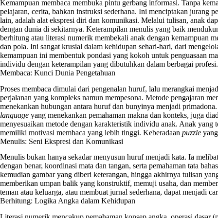
Kemampuan membaca membuka pintu gerbang informasi. Tanpa kema
pelajaran, cerita, bahkan instruksi sederhana. Ini menciptakan jurang pe
lain, adalah alat ekspresi diri dan komunikasi. Melalui tulisan, anak
dengan dunia di sekitarnya. Keterampilan menulis yang baik mendukung
berhitung atau literasi numerik membekali anak dengan kemampuan me
dan pola. Ini sangat krusial dalam kehidupan sehari-hari, dari menge
kemampuan ini membentuk pondasi yang kokoh untuk penguasaan materi 
individu dengan keterampilan yang dibutuhkan dalam berbagai profesi.
Membaca: Kunci Dunia Pengetahuan
Proses membaca dimulai dari pengenalan huruf, lalu merangkai menjadi 
perjalanan yang kompleks namun mempesona. Metode pengajaran memba
menekankan hubungan antara huruf dan bunyinya menjadi primadona. Ki
language
yang menekankan pemahaman makna dan konteks, juga diad
menyesuaikan metode dengan karakteristik individu anak. Anak yang te
memiliki motivasi membaca yang lebih tinggi. Keberadaan
puzzle
yang 
Menulis: Seni Ekspresi dan Komunikasi
Menulis bukan hanya sekadar menyusun huruf menjadi kata. Ia melib
dengan benar, koordinasi mata dan tangan, serta pemahaman tata bahasa 
kemudian gambar yang diberi keterangan, hingga akhirnya tulisan yan
memberikan umpan balik yang konstruktif, memuji usaha, dan memberi
teman atau keluarga, atau membuat jurnal sederhana, dapat menjadi c
Berhitung: Logika Angka dalam Kehidupan
Literasi numerik mencakup pemahaman konsep angka, operasi dasar (p