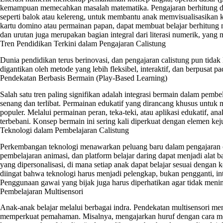
kemampuan memecahkan masalah matematika. Pengajaran berhitung di 
seperti balok atau kelereng, untuk membantu anak memvisualisasikan k
kartu domino atau permainan papan, dapat membuat belajar berhitung
dan urutan juga merupakan bagian integral dari literasi numerik, y
Tren Pendidikan Terkini dalam Pengajaran Calistung
Dunia pendidikan terus berinovasi, dan pengajaran calistung pun tidak
digantikan oleh metode yang lebih fleksibel, interaktif, dan berpusat p
Pendekatan Berbasis Bermain (Play-Based Learning)
Salah satu tren paling signifikan adalah integrasi bermain dalam pembe
senang dan terlibat. Permainan edukatif yang dirancang khusus untuk 
populer. Melalui permainan peran, teka-teki, atau aplikasi edukatif, a
terbebani. Konsep bermain ini sering kali diperkuat dengan elemen ke
Teknologi dalam Pembelajaran Calistung
Perkembangan teknologi menawarkan peluang baru dalam pengajaran cali
pembelajaran animasi, dan platform belajar daring dapat menjadi alat
yang dipersonalisasi, di mana setiap anak dapat belajar sesuai dengan
diingat bahwa teknologi harus menjadi pelengkap, bukan pengganti, int
Penggunaan gawai yang bijak juga harus diperhatikan agar tidak men
Pembelajaran Multisensori
Anak-anak belajar melalui berbagai indra. Pendekatan multisensori meng
memperkuat pemahaman. Misalnya, mengajarkan huruf dengan cara menul