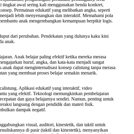
tingkat awal sering kali menggunakan benda konkret,
onsep. Permainan edukatif yang melibatkan angka, seperti
 menjadi lebih menyenangkan dan interaktif. Memahami pola
ang membantu anak mengembangkan kemampuan berpikir logis.
 luput dari perubahan. Pendekatan yang dulunya kaku kini
ada anak.
lajaran. Anak belajar paling efektif ketika mereka merasa
mengajarkan huruf, angka, dan kata-kata menjadi sangat
nak-anak dapat menginternalisasi konsep calistung tanpa merasa
jutan yang membuat proses belajar semakin menarik.
stung. Aplikasi edukatif yang interaktif, video
 bantu yang efektif. Teknologi memungkinkan pembelajaran
 kecepatan dan gaya belajarnya sendiri. Namun, penting untuk
eraksi langsung dengan pendidik dan materi fisik.
imbulkan dampak negatif.
gabungkan visual, auditori, kinestetik, dan taktil untuk
iskannya di pasir (taktil dan kinestetik), menyanyikan