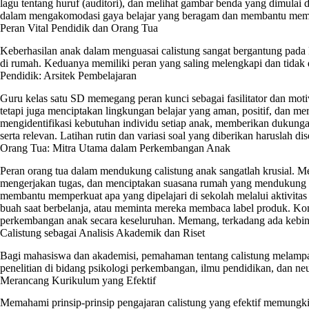
lagu tentang huruf (auditori), dan melihat gambar benda yang dimulai de
dalam mengakomodasi gaya belajar yang beragam dan membantu memo
Peran Vital Pendidik dan Orang Tua
Keberhasilan anak dalam menguasai calistung sangat bergantung pada k
di rumah. Keduanya memiliki peran yang saling melengkapi dan tidak 
Pendidik: Arsitek Pembelajaran
Guru kelas satu SD memegang peran kunci sebagai fasilitator dan mot
tetapi juga menciptakan lingkungan belajar yang aman, positif, dan 
mengidentifikasi kebutuhan individu setiap anak, memberikan dukung
serta relevan. Latihan rutin dan variasi soal yang diberikan haruslah 
Orang Tua: Mitra Utama dalam Perkembangan Anak
Peran orang tua dalam mendukung calistung anak sangatlah krusial
mengerjakan tugas, dan menciptakan suasana rumah yang mendukung pe
membantu memperkuat apa yang dipelajari di sekolah melalui aktivitas
buah saat berbelanja, atau meminta mereka membaca label produk. Ko
perkembangan anak secara keseluruhan. Memang, terkadang ada kebin
Calistung sebagai Analisis Akademik dan Riset
Bagi mahasiswa dan akademisi, pemahaman tentang calistung melampaui
penelitian di bidang psikologi perkembangan, ilmu pendidikan, dan neu
Merancang Kurikulum yang Efektif
Memahami prinsip-prinsip pengajaran calistung yang efektif memung