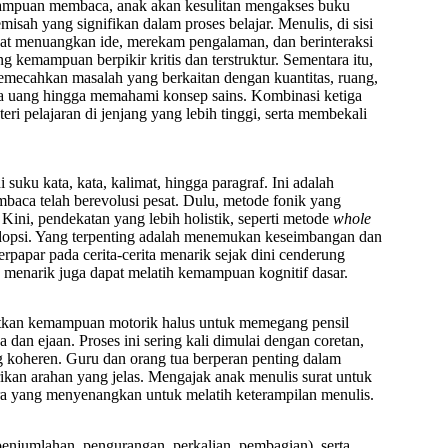
mpuan membaca, anak akan kesulitan mengakses buku
misah yang signifikan dalam proses belajar. Menulis, di sisi
 dapat menuangkan ide, merekam pengalaman, dan berinteraksi
 kemampuan berpikir kritis dan terstruktur. Sementara itu,
mecahkan masalah yang berkaitan dengan kuantitas, ruang,
lola uang hingga memahami konsep sains. Kombinasi ketiga
pelajaran di jenjang yang lebih tinggi, serta membekali
suku kata, kata, kalimat, hingga paragraf. Ini adalah
ca telah berevolusi pesat. Dulu, metode fonik yang
ni, pendekatan yang lebih holistik, seperti metode
whole
opsi. Yang terpenting adalah menemukan keseimbangan dan
rpapar pada cerita-cerita menarik sejak dini cenderung
menarik juga dapat melatih kemampuan kognitif dasar.
atkan kemampuan motorik halus untuk memegang pensil
dan ejaan. Proses ini sering kali dimulai dengan coretan,
g koheren. Guru dan orang tua berperan penting dalam
kan arahan yang jelas. Mengajak anak menulis surat untuk
ara yang menyenangkan untuk melatih keterampilan menulis.
enjumlahan, pengurangan, perkalian, pembagian), serta