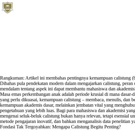
Skip
to
content
Rangkuman: Artikel ini membahas pentingnya kemampuan calistung (baca
Dibahas pula pendekatan modern dalam mengajarkan calistung, peran 
mendalam tentang aspek ini dapat membantu mahasiswa dan akademisi
Masa emas perkembangan anak adalah periode krusial di mana dasar-da
yang perlu dikuasai, kemampuan calistung – membaca, menulis, dan ber
kemampuan akademis dasar, melainkan jembatan vital yang menghub
pengetahuan yang lebih luas. Bagi para mahasiswa dan akademisi ya
mengenai seluk-beluk calistung bukan hanya relevan, tetapi esensial
metode pengajaran inovatif, dan bahkan menganalisis data penelitian
Fondasi Tak Tergoyahkan: Mengapa Calistung Begitu Penting?