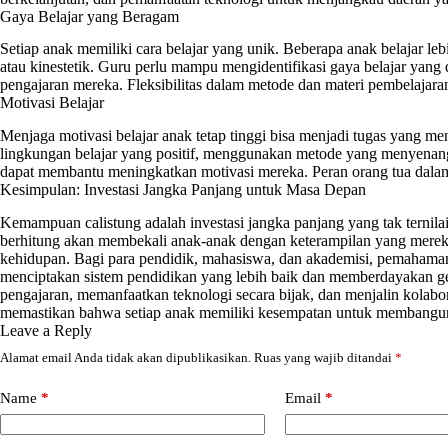
Gaya Belajar yang Beragam
Setiap anak memiliki cara belajar yang unik. Beberapa anak belajar lebi
atau kinestetik. Guru perlu mampu mengidentifikasi gaya belajar yan
pengajaran mereka. Fleksibilitas dalam metode dan materi pembelajaran
Motivasi Belajar
Menjaga motivasi belajar anak tetap tinggi bisa menjadi tugas yang men
lingkungan belajar yang positif, menggunakan metode yang menyenang
dapat membantu meningkatkan motivasi mereka. Peran orang tua dalam
Kesimpulan: Investasi Jangka Panjang untuk Masa Depan
Kemampuan calistung adalah investasi jangka panjang yang tak ternil
berhitung akan membekali anak-anak dengan keterampilan yang mereka
kehidupan. Bagi para pendidik, mahasiswa, dan akademisi, pemahaman
menciptakan sistem pendidikan yang lebih baik dan memberdayakan g
pengajaran, memanfaatkan teknologi secara bijak, dan menjalin kolabor
memastikan bahwa setiap anak memiliki kesempatan untuk membangun 
Leave a Reply
Alamat email Anda tidak akan dipublikasikan.
Ruas yang wajib ditandai
*
Name
*
Email
*