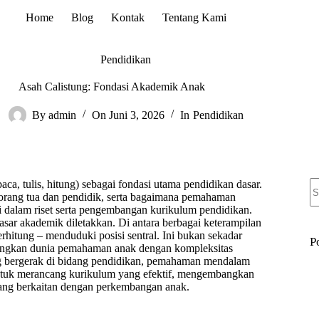
Home
Blog
Kontak
Tentang Kami
Pendidikan
Asah Calistung: Fondasi Akademik Anak
By
admin
On
Juni 3, 2026
In
Pendidikan
N
, tulis, hitung) sebagai fondasi utama pendidikan dasar.
re
orang tua dan pendidik, serta bagaimana pemahaman
 dalam riset serta pengembangan kurikulum pendidikan.
sar akademik diletakkan. Di antara berbagai keterampilan
hitung – menduduki posisi sentral. Ini bukan sekadar
P
ungkan dunia pemahaman anak dengan kompleksitas
ng bergerak di bidang pendidikan, pemahaman mendalam
 untuk merancang kurikulum yang efektif, mengembangkan
 yang berkaitan dengan perkembangan anak.