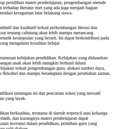
cakup pemilihan materi pembelajaran, pengembangan metode
terhadap literatur riset yang ada juga menjadi bagian
modasi keragaman latar belakang siswa.
titatif dan kualitatif terkait perkembangan literasi dan
uat tentang calistung akan lebih mampu merancang
menarik kesimpulan yang berarti. Ini dapat berkontribusi pada
ang mengalami kesulitan belajar.
erumusan kebijakan pendidikan. Kebijakan yang didasarkan
angan anak akan lebih mungkin berhasil dalam
ebijakan terkait pengembangan guru, alokasi sumber daya,
rus fleksibel dan mampu beradaptasi dengan perubahan zaman,
tifikasi tantangan ini dan pencarian solusi yang inovatif
an yang layak.
ikan berkualitas, terutama di daerah terpencil atau keluarga
rlatih, dan kurangnya materi pembelajaran dapat
tan investasi dalam pendidikan, pelatihan guru yang
g sulit diakses.