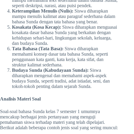
mampu memahami teks sederhana dalam bahasa Sunda,
seperti deskripsi, narasi, atau puisi pendek.
Keterampilan Menulis (Nulis):
Siswa diharapkan
mampu menulis kalimat atau paragraf sederhana dalam
bahasa Sunda dengan tata bahasa yang benar.
Kosakata (Kosa Kecap):
Siswa diharapkan menguasai
kosakata dasar bahasa Sunda yang berkaitan dengan
kehidupan sehari-hari, lingkungan sekolah, keluarga,
dan budaya Sunda.
Tata Bahasa (Tata Basa):
Siswa diharapkan
memahami konsep dasar tata bahasa Sunda, seperti
penggunaan kata ganti, kata kerja, kata sifat, dan
struktur kalimat sederhana.
Budaya Sunda (Kabudayaan Sunda):
Siswa
diharapkan mengenal dan memahami aspek-aspek
budaya Sunda, seperti tradisi, adat istiadat, seni, dan
tokoh-tokoh penting dalam sejarah Sunda.
Analisis Materi Soal
Soal-soal bahasa Sunda kelas 7 semester 1 umumnya
mencakup berbagai jenis pertanyaan yang menguji
pemahaman siswa terhadap materi yang telah dipelajari.
Berikut adalah beberapa contoh jenis soal yang sering muncul: