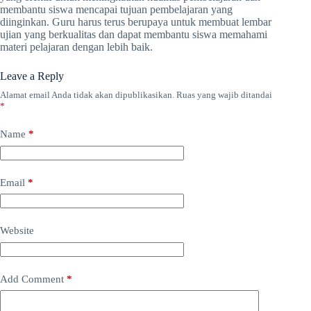
membantu siswa mencapai tujuan pembelajaran yang
diinginkan. Guru harus terus berupaya untuk membuat lembar
ujian yang berkualitas dan dapat membantu siswa memahami
materi pelajaran dengan lebih baik.
Leave a Reply
Alamat email Anda tidak akan dipublikasikan.
Ruas yang wajib ditandai
*
Name
*
Email
*
Website
Add Comment
*