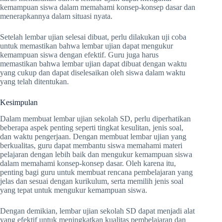
kemampuan siswa dalam memahami konsep-konsep dasar dan
menerapkannya dalam situasi nyata.
Setelah lembar ujian selesai dibuat, perlu dilakukan uji coba
untuk memastikan bahwa lembar ujian dapat mengukur
kemampuan siswa dengan efektif. Guru juga harus
memastikan bahwa lembar ujian dapat dibuat dengan waktu
yang cukup dan dapat diselesaikan oleh siswa dalam waktu
yang telah ditentukan.
Kesimpulan
Dalam membuat lembar ujian sekolah SD, perlu diperhatikan
beberapa aspek penting seperti tingkat kesulitan, jenis soal,
dan waktu pengerjaan. Dengan membuat lembar ujian yang
berkualitas, guru dapat membantu siswa memahami materi
pelajaran dengan lebih baik dan mengukur kemampuan siswa
dalam memahami konsep-konsep dasar. Oleh karena itu,
penting bagi guru untuk membuat rencana pembelajaran yang
jelas dan sesuai dengan kurikulum, serta memilih jenis soal
yang tepat untuk mengukur kemampuan siswa.
Dengan demikian, lembar ujian sekolah SD dapat menjadi alat
yang efektif untuk meningkatkan kualitas pembelajaran dan