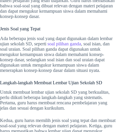
materi pelajaran yang telah diajarkan. Guru harus memastikan
bahwa soal-soal yang dibuat relevan dengan materi pelajaran
dan dapat mengukur kemampuan siswa dalam memahami
konsep-konsep dasar.
Jenis Soal yang Tepat
Ada beberapa jenis soal yang dapat digunakan dalam lembar
ujian sekolah SD, seperti
soal pilihan ganda
, soal isian, dan
soal uraian. Soal pilihan ganda dapat digunakan untuk
mengukur kemampuan siswa dalam memahami konsep-
konsep dasar, sedangkan soal isian dan soal uraian dapat
digunakan untuk mengukur kemampuan siswa dalam
menerapkan konsep-konsep dasar dalam situasi nyata.
Langkah-langkah Membuat Lembar Ujian Sekolah SD
Untuk membuat lembar ujian sekolah SD yang berkualitas,
perlu diikuti beberapa langkah-langkah yang sistematis.
Pertama, guru harus membuat rencana pembelajaran yang
jelas dan sesuai dengan kurikulum.
Kedua, guru harus memilih jenis soal yang tepat dan membuat
soal-soal yang relevan dengan materi pelajaran. Ketiga, guru
harus memastikan bahwa lembar ujian dapat mengukur