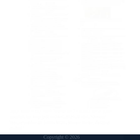
Ingin nilai sempurna? Temukan 7 rahasia lolos ujian
sekolah ipa smp pdf terbaru 2026 di sini. Strategi
belajar cerdas ini bantu kamu kuasai materi dengan
mudah!
admin
Juni 1, 2026
Copyright © 2026