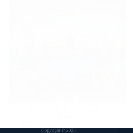
Beasiswa Koperasi Astra 2026 resmi dibuka. Simak
syarat, cara daftar, dokumen, dan jadwal lengkap
untuk putra-putri anggota koperasi Astra
International.
admin
Juli 2, 2026
Copyright © 2026